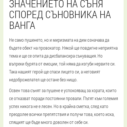
ЗНАЧЕНИЕТО НА СЪНЯ
СПОРЕД СЪНОВНИКА НА
ВАНГА
Не само пушенето, но и миризмата на дим означава да
бъдете обект на провокатор. Някой ще повдигне неприятна
тема и ще се опита да дисбалансира сънуващия. Но
въпреки бурята от емоции, той няма да изгуби нервите си.
Така нашият герой ще спаси лицето си, а неговият
недоброжелател ще остане без нищо.
Освен това сънят за пушене е успокояващ за хората, които
се отказват поради постоянни провали. Пътят към големия
успех никога не е лесен. Но в крайна сметка, след като
преодолее всички препятствия и получи това, което иска,
спящият ще бъде много доволен от себе си.