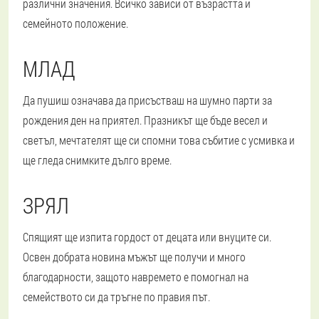
различни значения. Всичко зависи от възрастта и
семейното положение.
МЛАД
Да пушиш означава да присъстваш на шумно парти за
рождения ден на приятел. Празникът ще бъде весел и
светъл, мечтателят ще си спомни това събитие с усмивка и
ще гледа снимките дълго време.
ЗРЯЛ
Спящият ще изпита гордост от децата или внуците си.
Освен добрата новина мъжът ще получи и много
благодарности, защото навремето е помогнал на
семейството си да тръгне по правия път.