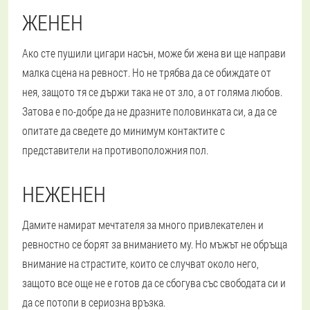
ЖЕНЕН
Ако сте пушили цигари насън, може би жена ви ще направи
малка сцена на ревност. Но не трябва да се обиждате от
нея, защото тя се държи така не от зло, а от голяма любов.
Затова е по-добре да не дразните половинката си, а да се
опитате да сведете до минимум контактите с
представители на противоположния пол.
НЕЖЕНЕН
Дамите намират мечтателя за много привлекателен и
ревностно се борят за вниманието му. Но мъжът не обръща
внимание на страстите, които се случват около него,
защото все още не е готов да се сбогува със свободата си и
да се потопи в сериозна връзка.