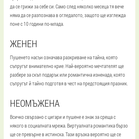
да се грижи за себе си. Само след няколко месеца тя вече
няма да се разпознава в огледалото, защото ще изглежда
поне с 10 години по-млада.
ЖЕНЕН
Пушенето насън означава разкриване на тайна, която
съпругът внимателно крие. Най-вероятно мечтателят ще
разбере за скъп подарък или романтична изненада, която
съпругът й тайно подготвя в чест на предстоящия празник.
НЕОМЪЖЕНА
Всичко свързано с цигари и пушене е знак за среща с
някого в социалната мрежа. Виртуалната романтика бързо
ще се превърне в истинска. Тази връзка вероятно ще се