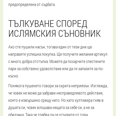
предопределена от съдбата.
ТЪЛКУВАНЕ СПОРЕД
ИСЛЯМСКИЯ СЪНОВНИК
Ако сте пушили насън, тогава един от тези дни ще
направите успешна покупка. Ще получите желания артикул
с много добра отстъпка. Можете да похарчите спестените
пари за собствено удоволствие или да ги запазите за по-
късно.
Понякога пушенето говори за скрита неприязън. Изглежда,
че човек не може да забрави несправедливото действие,
което е извършено срещу него. Но като култивира гняв в
душата си, човек влошава нещата за себе си, а не за
обидчика. Така че трябва да се отървете от това