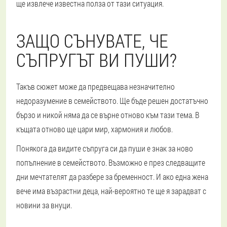
ще извлече известна полза от тази ситуация.
ЗАЩО СЪНУВАТЕ, ЧЕ
СЪПРУГЪТ ВИ ПУШИ?
Такъв сюжет може да предвещава незначително
недоразумение в семейството. Ще бъде решен достатъчно
бързо и никой няма да се върне отново към тази тема. В
къщата отново ще цари мир, хармония и любов.
Понякога да видите съпруга си да пуши е знак за ново
попълнение в семейството. Възможно е през следващите
дни мечтателят да разбере за бременност. И ако една жена
вече има възрастни деца, най-вероятно те ще я зарадват с
новини за внуци.