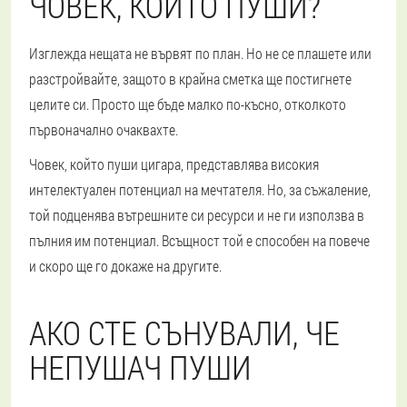
ЧОВЕК, КОЙТО ПУШИ?
Изглежда нещата не вървят по план. Но не се плашете или
разстройвайте, защото в крайна сметка ще постигнете
целите си. Просто ще бъде малко по-късно, отколкото
първоначално очаквахте.
Човек, който пуши цигара, представлява високия
интелектуален потенциал на мечтателя. Но, за съжаление,
той подценява вътрешните си ресурси и не ги използва в
пълния им потенциал. Всъщност той е способен на повече
и скоро ще го докаже на другите.
АКО СТЕ СЪНУВАЛИ, ЧЕ
НЕПУШАЧ ПУШИ