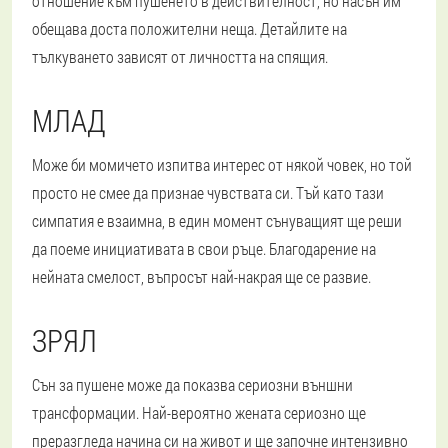
отношение към пушенето в действителност, но насън им
обещава доста положителни неща. Детайлите на
тълкуването зависят от личността на спящия.
МЛАД
Може би момичето изпитва интерес от някой човек, но той
просто не смее да признае чувствата си. Тъй като тази
симпатия е взаимна, в един момент сънуващият ще реши
да поеме инициативата в свои ръце. Благодарение на
нейната смелост, въпросът най-накрая ще се развие.
ЗРЯЛ
Сън за пушене може да показва сериозни външни
трансформации. Най-вероятно жената сериозно ще
преразгледа начина си на живот и ще започне интензивно