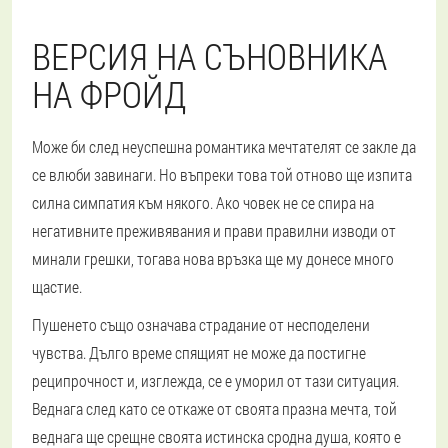
ВЕРСИЯ НА СЪНОВНИКА
НА ФРОЙД
Може би след неуспешна романтика мечтателят се закле да
се влюби завинаги. Но въпреки това той отново ще изпита
силна симпатия към някого. Ако човек не се спира на
негативните преживявания и прави правилни изводи от
минали грешки, тогава нова връзка ще му донесе много
щастие.
Пушенето също означава страдание от несподелени
чувства. Дълго време спящият не може да постигне
реципрочност и, изглежда, се е уморил от тази ситуация.
Веднага след като се откаже от своята празна мечта, той
веднага ще срещне своята истинска сродна душа, която е