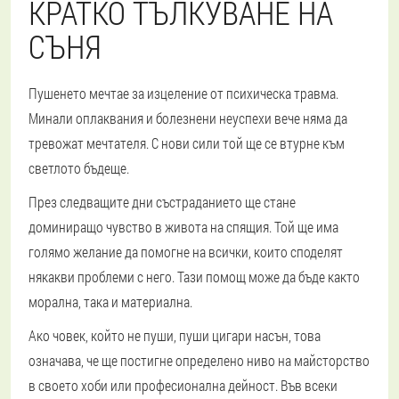
КРАТКО ТЪЛКУВАНЕ НА
СЪНЯ
Пушенето мечтае за изцеление от психическа травма.
Минали оплаквания и болезнени неуспехи вече няма да
тревожат мечтателя. С нови сили той ще се втурне към
светлото бъдеще.
През следващите дни състраданието ще стане
доминиращо чувство в живота на спящия. Той ще има
голямо желание да помогне на всички, които споделят
някакви проблеми с него. Тази помощ може да бъде както
морална, така и материална.
Ако човек, който не пуши, пуши цигари насън, това
означава, че ще постигне определено ниво на майсторство
в своето хоби или професионална дейност. Във всеки