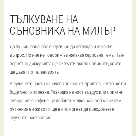
ТЪЛКУВАНЕ НА
СЪНОВНИКА НА МИЛЪР
Да пушиш означава енергично да обсъждаш някакъв
въпрос. Но ние не говорим за някаква сериозна тема. Най-
вероятно дискусията ще се върти около новините, които
ще дават по телевизията.
А пушенето насън означава покана от приятел, която ще ви
бъде много полезна. Разходка на чист въздух или приятни
събирания в кафене ще добавят малко разнообразие към
рутинния ви живот и ще ви помогнат да преодолеете
скучното настроение.