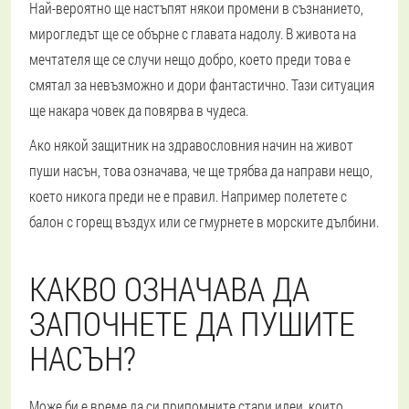
Най-вероятно ще настъпят някои промени в съзнанието,
мирогледът ще се обърне с главата надолу. В живота на
мечтателя ще се случи нещо добро, което преди това е
смятал за невъзможно и дори фантастично. Тази ситуация
ще накара човек да повярва в чудеса.
Ако някой защитник на здравословния начин на живот
пуши насън, това означава, че ще трябва да направи нещо,
което никога преди не е правил. Например полетете с
балон с горещ въздух или се гмурнете в морските дълбини.
КАКВО ОЗНАЧАВА ДА
ЗАПОЧНЕТЕ ДА ПУШИТЕ
НАСЪН?
Може би е време да си припомните стари идеи, които