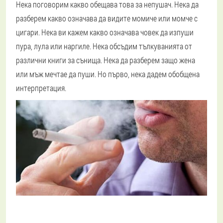
Нека поговорим какво обещава това за непушач. Нека да
разберем какво означава да видите момиче или момче с
цигари. Нека ви кажем какво означава човек да изпуши
пура, лула или наргиле. Нека обсъдим тълкуванията от
различни книги за сънища. Нека да разберем защо жена
или мъж мечтае да пуши. Но първо, нека дадем обобщена
интерпретация.