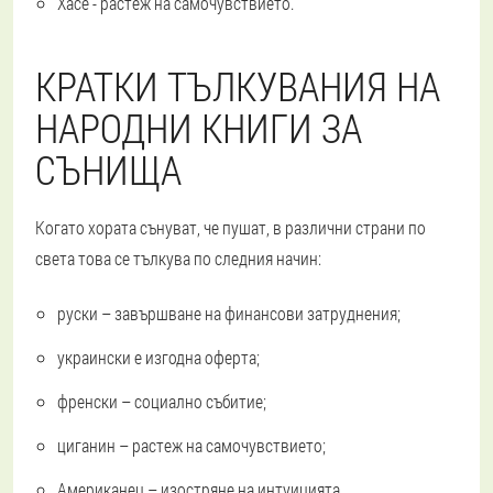
Хасе - растеж на самочувствието.
КРАТКИ ТЪЛКУВАНИЯ НА
НАРОДНИ КНИГИ ЗА
СЪНИЩА
Когато хората сънуват, че пушат, в различни страни по
света това се тълкува по следния начин:
руски – завършване на финансови затруднения;
украински е изгодна оферта;
френски – социално събитие;
циганин – растеж на самочувствието;
Американец – изостряне на интуицията.