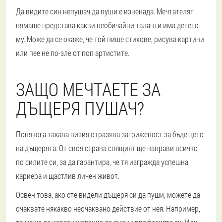
Да видите син непушач да пуши е изненада. Мечтателят
нямаше представа какви необичайни таланти има детето
му. Може да се окаже, че той пише стихове, рисува картини
или пее не по-зле от поп артистите.
ЗАЩО МЕЧТАЕТЕ ЗА
ДЪЩЕРЯ ПУШАЧ?
Понякога такава визия отразява загриженост за бъдещето
на дъщерята. От своя страна спящият ще направи всичко
по силите си, за да гарантира, че тя изгражда успешна
кариера и щастлив личен живот.
Освен това, ако сте видели дъщеря си да пуши, можете да
очаквате някакво неочаквано действие от нея. Например,