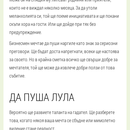
които не е виждал няколко месеца. За да утоли
меланхолията си, той ще поеме инициативата и ще покани
скъпи хора на гости. Или ще дойде при тях без
предупреждение.
Бизнесмен мечтае да пуши наргиле като знак за сериозни
преговори. Ще бъдат доста напрегнати, всеки ще настоява
за своето. Но в крайна сметка всичко ще свърши добре за
мечтателя, той ще може да извлече добри ползи от това
събитие.
ДА ПУША ЛУЛА
Вероятно ще развиете таланта на гадател. Ще разберете
това, когато някоя ваша мечта се сбъдне или мимолетно
видение стане реалност.