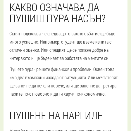
КАКВО ОЗНАЧАВА ДА
ПУШИШ ПУРА НАСЪН?
Сънят подсказва, че следващото важно събитие ще бъде
много успешно. Например, студент ще вземе изпита с
отлични оценки. Или спящият ще се покаже добре на
интервюто и ще бъде нает за работата на мечтите си.
Пушете пура - решете финансови проблеми. Освен това
има два възможни изхода от ситуацията. Или мечтателят
ще започне да печели повече, или ще започне да третира
парите по-отговорно и да ги харчи по-икономично.
ПУШЕНЕ НА НАРГИЛЕ
Може би на спящия му липсват роднини или приятели,