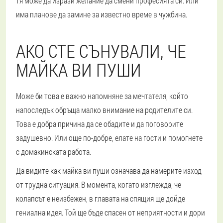
тя може да изрази желание да смени професията си. Или
има планове да замине за известно време в чужбина.
АКО СТЕ СЪНУВАЛИ, ЧЕ
МАЙКА ВИ ПУШИ
Може би това е важно напомняне за мечтателя, който
напоследък обръща малко внимание на родителите си.
Това е добра причина да се обадите и да поговорите
задушевно. Или още по-добре, елате на гости и помогнете
с домакинската работа.
Да видите как майка ви пуши означава да намерите изход
от трудна ситуация. В момента, когато изглежда, че
колапсът е неизбежен, в главата на спящия ще дойде
гениална идея. Той ще бъде спасен от неприятности и дори