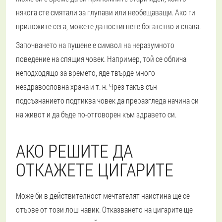
някога сте смятали за глупави или необещаващи. Ако ги
приложите сега, можете да постигнете богатство и слава.
Започването на пушене е символ на неразумното
поведение на спящия човек. Например, той се облича
неподходящо за времето, яде твърде много
нездравословна храна и т. н. Чрез такъв сън
подсъзнанието подтиква човек да преразгледа начина си
на живот и да бъде по-отговорен към здравето си.
АКО РЕШИТЕ ДА
ОТКАЖЕТЕ ЦИГАРИТЕ
Може би в действителност мечтателят наистина ще се
отърве от този лош навик. Отказването на цигарите ще