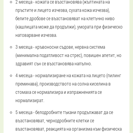
2 месеца - кожата се възстановява (жълтината на
пръстите и лицето изчезва, сухата кожа изчезва),
белите дробове се възстановяват на клетъчно ниво
(кашлицата може да продължи), умората при физическо
натоварване изчезва.
3 месеца - кръвоносни съдове, нервна система
(минимална податливост на стрес), повишен апетит, но
здравият сън се възстановява напълно.
4 месеца - нормализиране на кожата на лицето (пилинг
преминава), производството на солна киселина в
стомаха се нормализира и изпражненията се
нормализират.
5 месеца - белодробните тъкани продължават да се
възстановяват, чернодробните клетки се
възстановяват, реакцията на организма към физическа