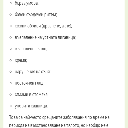
бърза умора;
бавен сърдечен ритъм;
кожни обриви (дразнене, акне);
възпаление на устната лигавица;
възпалено гърло;
хрема;
нарушения на съня;
постоянен глад;
спазми в стомаха;
упорита кашлица.
Това са най-често срещаните заболявания по време на
периода на възстановяване на тялото, но изобщо не е