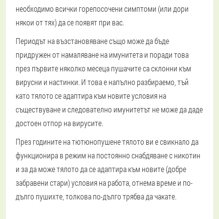
необходимо всички горепосочени симптоми (или дори
някои от тях) да се появят при вас.
Периодът на възстановяване също може да бъде
придружен от намаляване на имунитета и поради това
през първите няколко месеца пушачите са склонни към
вирусни и настинки. И това е напълно разбираемо, тъй
като тялото се адаптира към новите условия на
съществуване и следователно имунитетът не може да даде
достоен отпор на вирусите.
През годините на тютюнопушене тялото ви е свикнало да
функционира в режим на постоянно снабдяване с никотин
и за да може тялото да се адаптира към новите (добре
забравени стари) условия на работа, отнема време и по-
дълго пушихте, толкова по-дълго трябва да чакате.