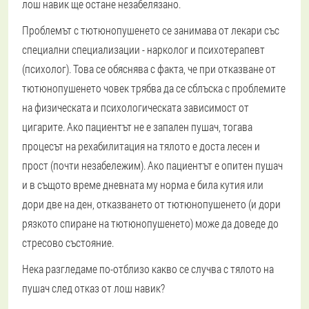
лош навик ще остане незабелязано.
Проблемът с тютюнопушенето се занимава от лекари със
специални специализации - нарколог и психотерапевт
(психолог). Това се обяснява с факта, че при отказване от
тютюнопушенето човек трябва да се сблъска с проблемите
на физическата и психологическата зависимост от
цигарите. Ако пациентът не е запален пушач, тогава
процесът на рехабилитация на тялото е доста лесен и
прост (почти незабележим). Ако пациентът е опитен пушач
и в същото време дневната му норма е била кутия или
дори две на ден, отказването от тютюнопушенето (и дори
рязкото спиране на тютюнопушенето) може да доведе до
стресово състояние.
Нека разгледаме по-отблизо какво се случва с тялото на
пушач след отказ от лош навик?