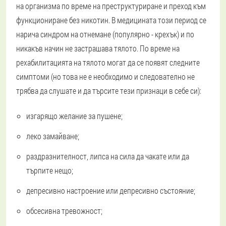
на организма по време на преструктуриране и преход към
функциониране без никотин. В медицината този период се
нарича синдром на отнемане (популярно - крехък) и по
никакъв начин не застрашава тялото. По време на
рехабилитацията на тялото могат да се появят следните
симптоми (но това не е необходимо и следователно не
трябва да слушате и да търсите тези признаци в себе си):
изгарящо желание за пушене;
леко замайване;
раздразнителност, липса на сила да чакате или да
търпите нещо;
депресивно настроение или депресивно състояние;
обсесивна тревожност;