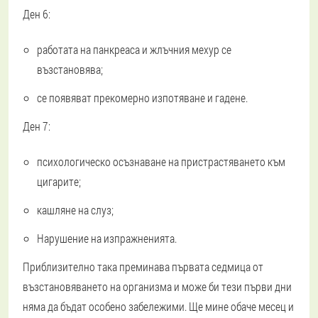
Ден 6:
работата на панкреаса и жлъчния мехур се
възстановява;
се появяват прекомерно изпотяване и гадене.
Ден 7:
психологическо осъзнаване на пристрастяването към
цигарите;
кашляне на слуз;
Нарушение на изпражненията.
Приблизително така преминава първата седмица от
възстановяването на организма и може би тези първи дни
няма да бъдат особено забележими. Ще мине обаче месец и