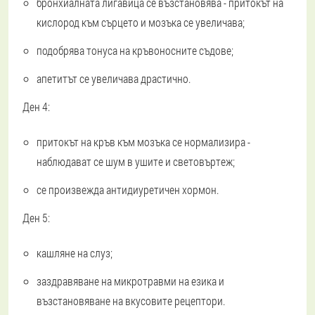
бронхиалната лигавица се възстановява - притокът на
кислород към сърцето и мозъка се увеличава;
подобрява тонуса на кръвоносните съдове;
апетитът се увеличава драстично.
Ден 4:
притокът на кръв към мозъка се нормализира -
наблюдават се шум в ушите и световъртеж;
се произвежда антидиуретичен хормон.
Ден 5:
кашляне на слуз;
заздравяване на микротравми на езика и
възстановяване на вкусовите рецептори.