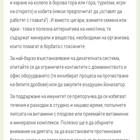
и каране на колело в борова гора или гора, туризъм, игри
на открито) и хобита (някои предпочитат да „оставят да
работят с главата“) . И вместо цигари, вземете семена или
ядки - това е полезна алтернатива на никотина, те
съдържат минерали и вещества, необходими на организма,
които помагат в борбата с токсините.
За най-бързо възстановяване на дихателната система,
опитайте се да ограничите контактите с домакинството и
офис оборудването (те инхибират процеса на прочистване
на белите дробове) или да закупите въздушен йонизатор.
За поддържане на имунитет се препоръчва да се избягват
течения и разходки в студено и кишаво време; попълнете
липсата на витамини с плодове или приемайте витаминни
и минерални комплекси. Полезно ще е да обърнете
внимание на диетата, за да възстановите протеиновия
баланс, както и да ядете повече храни, съдържащи витамин