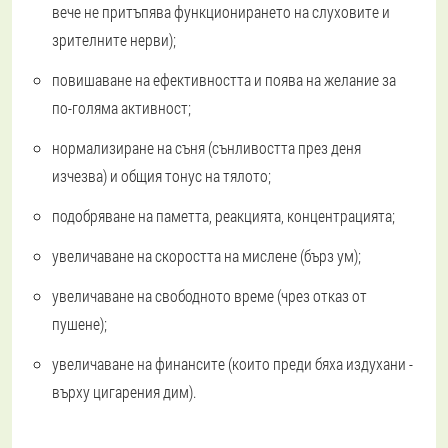
вече не притъпява функционирането на слуховите и
зрителните нерви);
повишаване на ефективността и поява на желание за
по-голяма активност;
нормализиране на съня (сънливостта през деня
изчезва) и общия тонус на тялото;
подобряване на паметта, реакцията, концентрацията;
увеличаване на скоростта на мислене (бърз ум);
увеличаване на свободното време (чрез отказ от
пушене);
увеличаване на финансите (които преди бяха издухани -
върху цигарения дим).