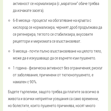
активност се нормализира (с „маратони“ обаче трябва
да изчакате засега).
6-8 месеца - процесът на обогатяване на кръвта с
кислород се нормализира, черният дроб продължава да
се регенерира, теглото се стабилизира, вкусовите
рецептори и миризмата се възстановяват.
9 месеца - почти пълно възстановяване на цялото тяло,
може да е изкушаващо да се върнете към пушенето.
1 година - физическа активност без ограничения; рискът
от заболявания, причинени от тютюнопушенето, е
намален с 90%.
Бъдете търпеливи, защото трябва да платите за всичко в
живота и всички неприятни усещания са само временни,
но болестите, които пушенето причинява, носят много