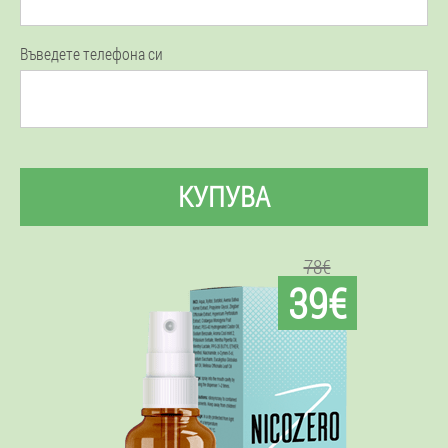
Въведете телефона си
КУПУВА
78€
39€