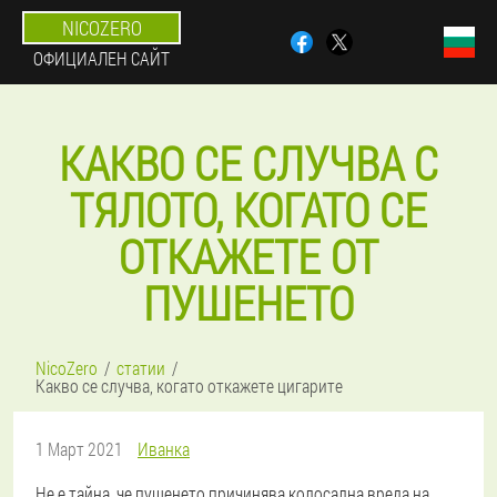
NICOZERO
ОФИЦИАЛЕН САЙТ
КАКВО СЕ СЛУЧВА С
ТЯЛОТО, КОГАТО СЕ
ОТКАЖЕТЕ ОТ
ПУШЕНЕТО
NicoZero
статии
Какво се случва, когато откажете цигарите
1 Март 2021
Иванка
Не е тайна, че пушенето причинява колосална вреда на