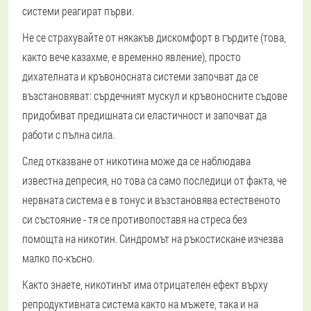
системи реагират първи.
Не се страхувайте от някакъв дискомфорт в гърдите (това,
както вече казахме, е временно явление), просто
дихателната и кръвоносната системи започват да се
възстановяват: сърдечният мускул и кръвоносните съдове
придобиват предишната си еластичност и започват да
работи с пълна сила.
След отказване от никотина може да се наблюдава
известна депресия, но това са само последици от факта, че
нервната система е в тонус и възстановява естественото
си състояние - тя се противопоставя на стреса без
помощта на никотин. Синдромът на ръкостискане изчезва
малко по-късно.
Както знаете, никотинът има отрицателен ефект върху
репродуктивната система както на мъжете, така и на