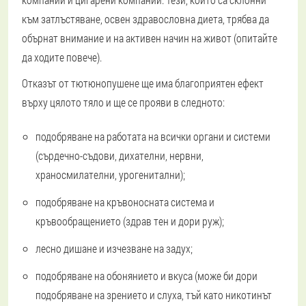
към затлъстяване, освен здравословна диета, трябва да
обърнат внимание и на активен начин на живот (опитайте
да ходите повече).
Отказът от тютюнопушене ще има благоприятен ефект
върху цялото тяло и ще се прояви в следното:
подобряване на работата на всички органи и системи
(сърдечно-съдови, дихателни, нервни,
храносмилателни, урогенитални);
подобряване на кръвоносната система и
кръвообращението (здрав тен и дори руж);
лесно дишане и изчезване на задух;
подобряване на обонянието и вкуса (може би дори
подобряване на зрението и слуха, тъй като никотинът