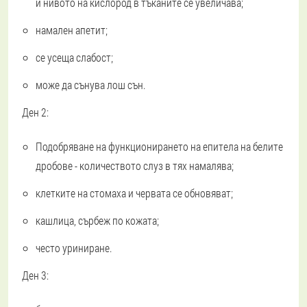
и нивото на кислород в тъканите се увеличава;
намален апетит;
се усеща слабост;
може да сънува лош сън.
Ден 2:
Подобряване на функционирането на епитела на белите
дробове - количеството слуз в тях намалява;
клетките на стомаха и червата се обновяват;
кашлица, сърбеж по кожата;
често уриниране.
Ден 3: