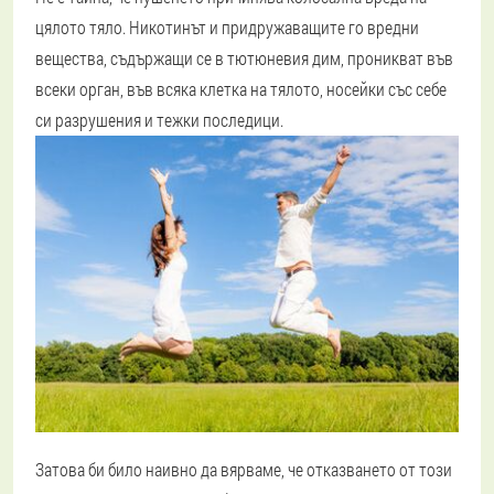
цялото тяло. Никотинът и придружаващите го вредни
вещества, съдържащи се в тютюневия дим, проникват във
всеки орган, във всяка клетка на тялото, носейки със себе
си разрушения и тежки последици.
Затова би било наивно да вярваме, че отказването от този