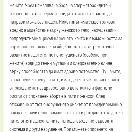
жените. Чрез намаляване броя на сперматозоидите и
жизнеността на сперматозоидите никотинът може да
направи мъжа безплоден. Никотинът има също толкова
вредно въздействие върху женското тяло, нарушавайки
репродуктивния цикъл на жената, както и възможността за
нормално оплождане на яйцеклетката и вътрематочно
развитие на детето. Тютюнопушенето (особено при
жените) води до генни мутации и следователно влияе
върху способността да имат здраво потомство. Пушачите,
в сравнение с непушачите, имат десет пъти по-висок риск
от раждане на нездравословно дете, както и факта, че
рискът от спонтанен аборт е в пъти по-висок. След
отказване от тютюнопушенето рискът от преждевременно
раждане значително намалява, както и раждането на дете с
патология на дихателните пътища, сърдечно-съдовата
система и други нарушения. При мъжете спирането на