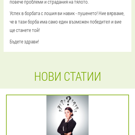
повече проблеми и страдания на тялото.
Успех в борбата с лошия ви навик - пушенето! Ние вярваме,
че в тази борба има само един възможен победител и вие
ще станете той!
Бъдете здрави!
НОВИ СТАТИИ