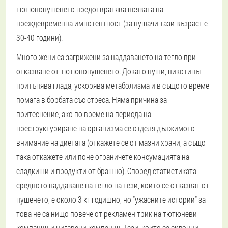
тютюнопушенето предотвратява появата на
преждевременна импотентност (за пушачи тази възраст е
30-40 години).
Много жени са загрижени за наддаването на тегло при
отказване от тютюнопушенето. Докато пуши, никотинът
притъпява глада, ускорява метаболизма и в същото време
помага в борбата със стреса. Няма причина за
притеснение, ако по време на периода на
преструктуриране на организма се отделя дължимото
внимание на диетата (откажете се от мазни храни, а също
така откажете или поне ограничете консумацията на
сладкиши и продукти от брашно). Според статистиката
средното наддаване на тегло на тези, които се отказват от
пушенето, е около 3 кг годишно, но "ужасните истории" за
това не са нищо повече от рекламен трик на тютюневи
компании и цигарени компании. Тези, които са склонни